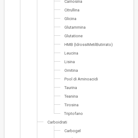
Carnosina
Citrullina
Glicina
Glutammina
Glutatione
HMB (IdrossiMetilButirrato)
Leucina
Lisina
Ornitina
Pool di Aminoacidi
Taurina
Teanina
Tirosina
Triptofano
Carboidrati
Carbogel