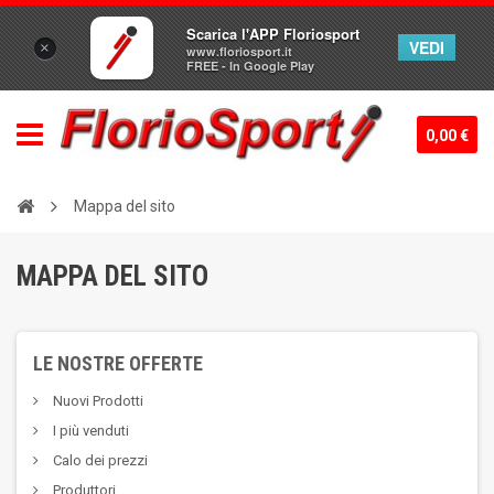
Scarica l'APP Floriosport
VEDI
×
www.floriosport.it
FREE - In Google Play
0,00 €
Mappa del sito
MAPPA DEL SITO
LE NOSTRE OFFERTE
Nuovi Prodotti
I più venduti
Calo dei prezzi
Produttori