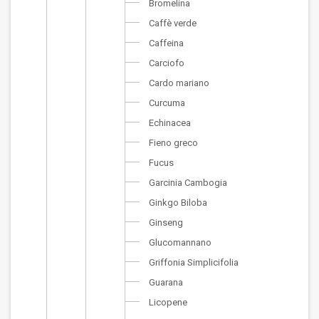
Bromelina
Caffè verde
Caffeina
Carciofo
Cardo mariano
Curcuma
Echinacea
Fieno greco
Fucus
Garcinia Cambogia
Ginkgo Biloba
Ginseng
Glucomannano
Griffonia Simplicifolia
Guarana
Licopene