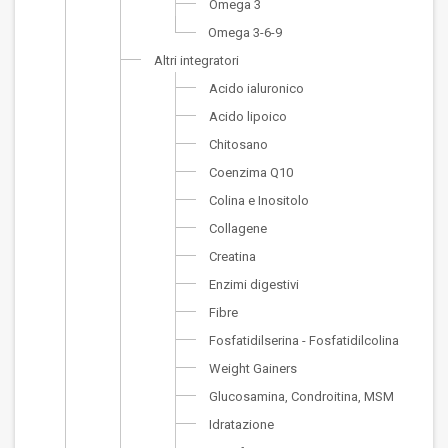
Omega 3
Omega 3-6-9
Altri integratori
Acido ialuronico
Acido lipoico
Chitosano
Coenzima Q10
Colina e Inositolo
Collagene
Creatina
Enzimi digestivi
Fibre
Fosfatidilserina - Fosfatidilcolina
Weight Gainers
Glucosamina, Condroitina, MSM
Idratazione