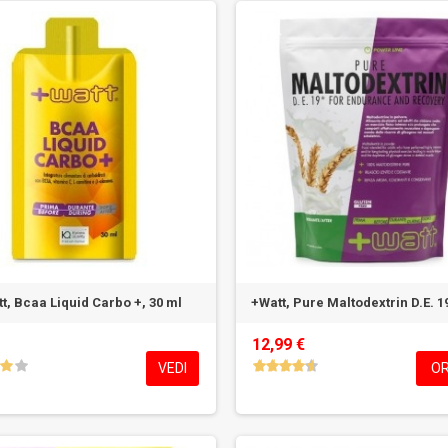
t, Bcaa Liquid Carbo +, 30 ml
+Watt, Pure Maltodextrin D.E. 19
12,99 €
VEDI
OR