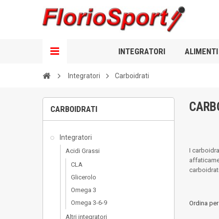
INTEGRATORI
ALIMENTI
Integratori
Carboidrati
CARB
CARBOIDRATI
Integratori
I carboidr
Acidi Grassi
affaticame
CLA
carboidrat
Glicerolo
Omega 3
Omega 3-6-9
Ordina per
Altri integratori