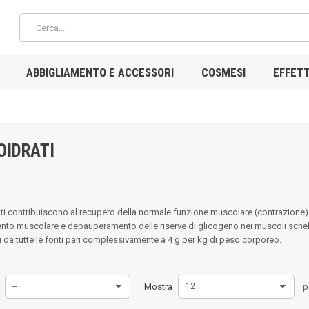
ABBIGLIAMENTO E ACCESSORI
COSMESI
EFFETT
OIDRATI
ati contribuiscono al recupero della normale funzione muscolare (contrazione
nto muscolare e depauperamento delle riserve di glicogeno nei muscoli schelet
i da tutte le fonti pari complessivamente a 4 g per kg di peso corporeo.
--
Mostra
12
p