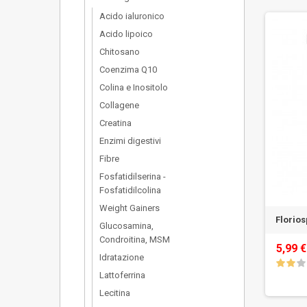
Acido ialuronico
Acido lipoico
Chitosano
Coenzima Q10
Colina e Inositolo
Collagene
Creatina
Enzimi digestivi
Fibre
Fosfatidilserina -
Fosfatidilcolina
Weight Gainers
Florios
Glucosamina,
Condroitina, MSM
5,99 
Idratazione
Lattoferrina
Lecitina