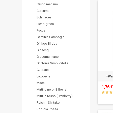
Cardo mariano
Curcuma
Echinacea
Fieno greco
Fucus
Garcinia Cambogia
Ginkgo Biloba
Ginseng
Glucomannano
Griffonia Simplicifolia
Guarana
Licopene
+Wat
Maca
1,76 €
Mirtillo nero (Bilberry)
Mirtillo rosso (Cranberry)
Reishi - Shiitake
Rodiola Rosea