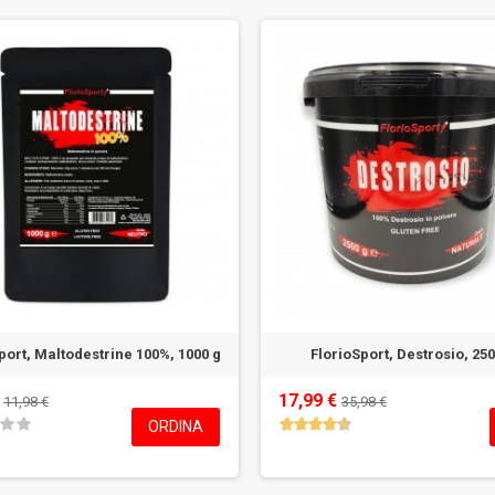
port, Maltodestrine 100%, 1000 g
FlorioSport, Destrosio, 250
€
17,99 €
11,98 €
35,98 €
ORDINA