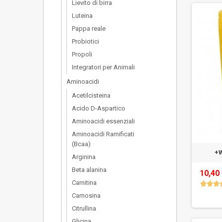
Lievito di birra
Luteina
Pappa reale
Probiotici
Propoli
Integratori per Animali
Aminoacidi
Acetilcisteina
Acido D-Aspartico
Aminoacidi essenziali
Aminoacidi Ramificati
(Bcaa)
+W
Arginina
Beta alanina
10,40
Carnitina
Carnosina
Citrullina
Glicina