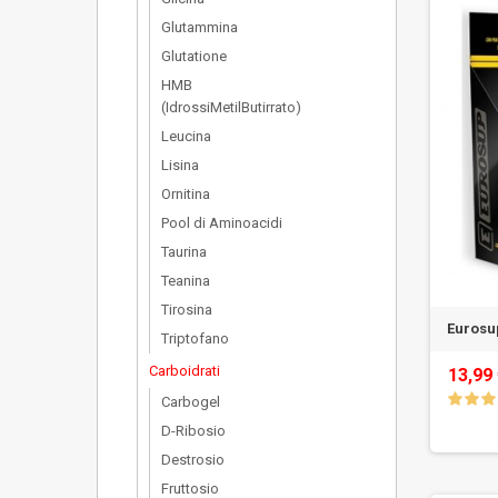
Glutammina
Glutatione
HMB
(IdrossiMetilButirrato)
Leucina
Lisina
Ornitina
Pool di Aminoacidi
Taurina
Teanina
Tirosina
Eurosup
Triptofano
Carboidrati
13,99
Carbogel
D-Ribosio
Destrosio
Fruttosio