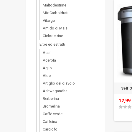
Maltodestrine
Mix Carboidrati
Vitargo
Amido di Mais
Ciclodetrine
Erbe ed estratti
Acai
Acerola
Aglio
Aloe
Artiglio del diavolo
Self O
Ashwagandha
Berberina
12,99
Bromelina
Caffè verde
Caffeina
Carciofo