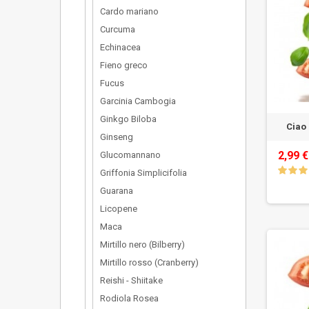
Cardo mariano
Curcuma
Echinacea
Fieno greco
Fucus
Garcinia Cambogia
Ginkgo Biloba
Ciao 
Ginseng
2,99 €
Glucomannano
Griffonia Simplicifolia
Guarana
Licopene
Maca
Mirtillo nero (Bilberry)
Mirtillo rosso (Cranberry)
Reishi - Shiitake
Rodiola Rosea