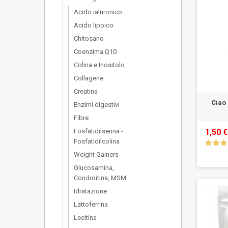
Acido ialuronico
Acido lipoico
Chitosano
Coenzima Q10
Colina e Inositolo
Collagene
Creatina
Ciao
Enzimi digestivi
Fibre
1,50 €
Fosfatidilserina -
Fosfatidilcolina
Weight Gainers
Glucosamina,
Condroitina, MSM
Idratazione
Lattoferrina
Lecitina