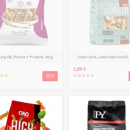
ing Ok, Penne + Protein, 50 g
Ciao Carb, LowPasta Fusilli,
2,89 €
VEDI