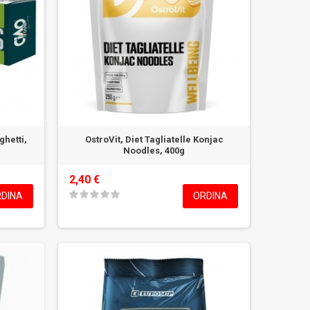
hetti,
OstroVit, Diet Tagliatelle Konjac
Noodles, 400g
2,40 €
DINA
ORDINA