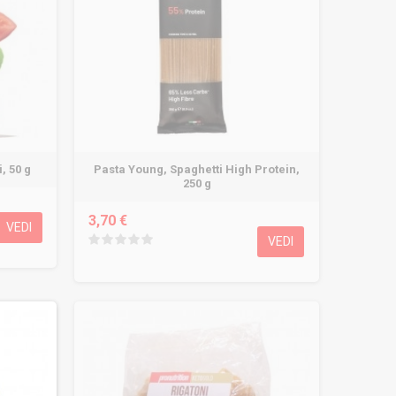
, 50 g
Pasta Young, Spaghetti High Protein,
250 g
3,70 €
VEDI
VEDI