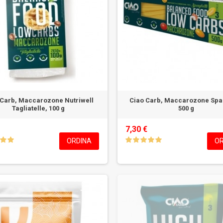
 Carb, Maccarozone Nutriwell
Ciao Carb, Maccarozone Spag
Tagliatelle, 100 g
500 g
7,30 €
ORDINA
OR