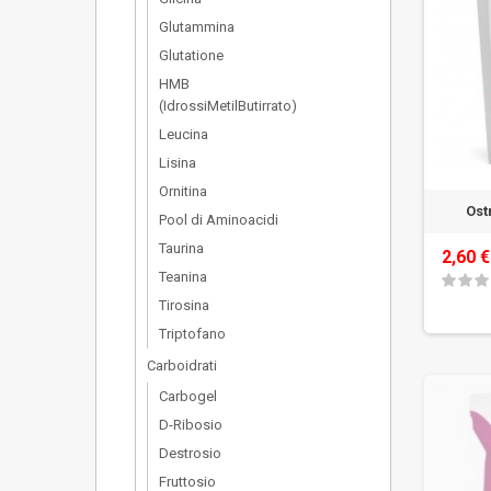
Glutammina
Glutatione
HMB
(IdrossiMetilButirrato)
Leucina
Lisina
Ornitina
Ost
Pool di Aminoacidi
Taurina
2,60 €
Teanina
Tirosina
Triptofano
Carboidrati
Carbogel
D-Ribosio
Destrosio
Fruttosio