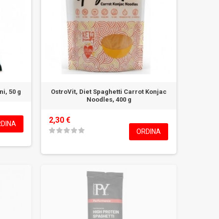
i, 50 g
OstroVit, Diet Spaghetti Carrot Konjac
Noodles, 400 g
2,30 €
DINA
ORDINA