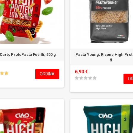
Carb, ProtoPasta Fusilli, 200 g
Pasta Young, Risone High Prot
g
6,90 €
ORDINA
OR