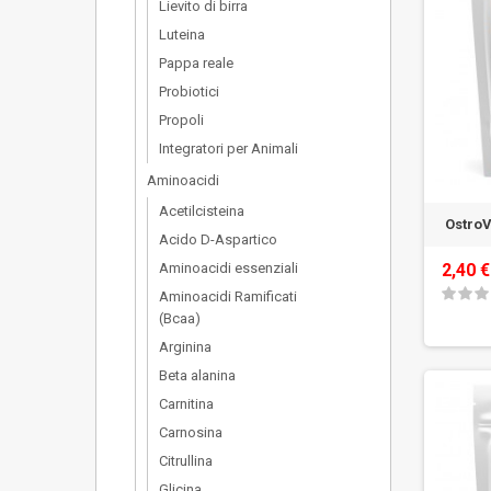
Lievito di birra
Luteina
Pappa reale
Probiotici
Propoli
Integratori per Animali
Aminoacidi
Acetilcisteina
OstroV
Acido D-Aspartico
Aminoacidi essenziali
2,40 €
Aminoacidi Ramificati
(Bcaa)
Arginina
Beta alanina
Carnitina
Carnosina
Citrullina
Glicina