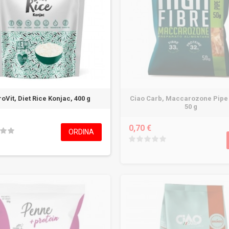
roVit, Diet Rice Konjac, 400 g
Ciao Carb, Maccarozone Pipe 
50 g
0,70 €
ORDINA