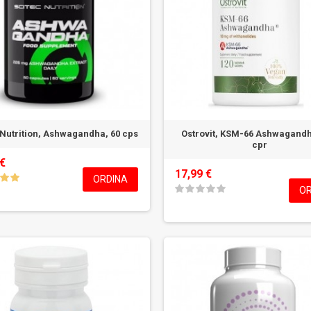
 Nutrition, Ashwagandha, 60 cps
Ostrovit, KSM-66 Ashwagandh
cpr
 €
17,99 €
ORDINA
OR