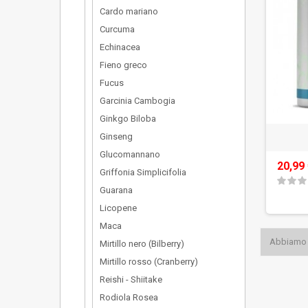
Cardo mariano
Curcuma
Echinacea
Fieno greco
Fucus
Garcinia Cambogia
Ginkgo Biloba
Ginseng
Glucomannano
20,99
Griffonia Simplicifolia
Guarana
Licopene
Maca
Abbiamo r
Mirtillo nero (Bilberry)
Mirtillo rosso (Cranberry)
Reishi - Shiitake
Rodiola Rosea