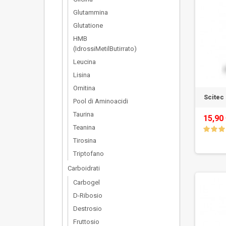
Glutammina
Glutatione
HMB
(IdrossiMetilButirrato)
Leucina
Lisina
Ornitina
Scitec
Pool di Aminoacidi
Taurina
15,90
Teanina
Tirosina
Triptofano
Carboidrati
Carbogel
D-Ribosio
Destrosio
Fruttosio