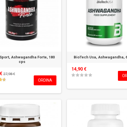
oSport, Ashwagandha Forte, 180
BioTech Usa, Ashwagandha, 6
cps
14,90 €
 €
27,98 €
OR
ORDINA