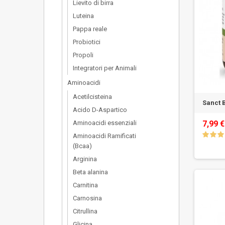
Lievito di birra
Luteina
Pappa reale
Probiotici
Propoli
Integratori per Animali
Aminoacidi
Acetilcisteina
Sanct 
Acido D-Aspartico
Aminoacidi essenziali
7,99 €
Aminoacidi Ramificati
(Bcaa)
Arginina
Beta alanina
Carnitina
Carnosina
Citrullina
Glicina