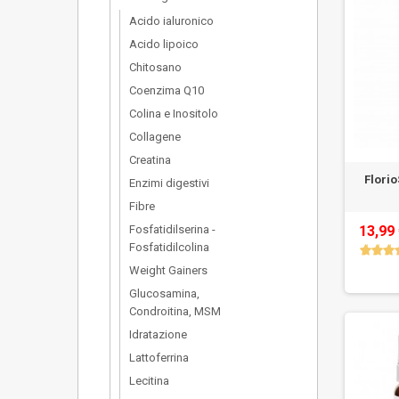
Acido ialuronico
Acido lipoico
Chitosano
Coenzima Q10
Colina e Inositolo
Collagene
Creatina
Flori
Enzimi digestivi
Fibre
13,99
Fosfatidilserina -
Fosfatidilcolina
Weight Gainers
Glucosamina,
Condroitina, MSM
Idratazione
Lattoferrina
Lecitina