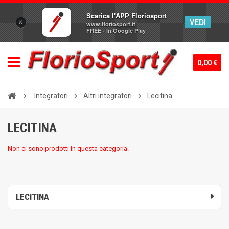
Scarica l'APP Floriosport
VEDI
×
www.floriosport.it
FREE - In Google Play
0,00 €
Integratori
Altri integratori
Lecitina
LECITINA
Non ci sono prodotti in questa categoria.
LECITINA