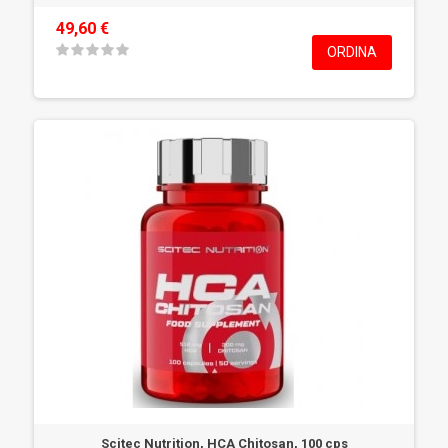
49,60 €
ORDINA
Scitec Nutrition, HCA Chitosan, 100 cps