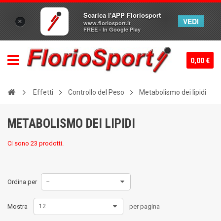
Scarica l'APP Floriosport
VEDI
×
www.floriosport.it
FREE - In Google Play
0,00 €
Effetti
Controllo del Peso
Metabolismo dei lipidi
METABOLISMO DEI LIPIDI
Ci sono 23 prodotti.
Ordina per
--
Mostra
12
per pagina