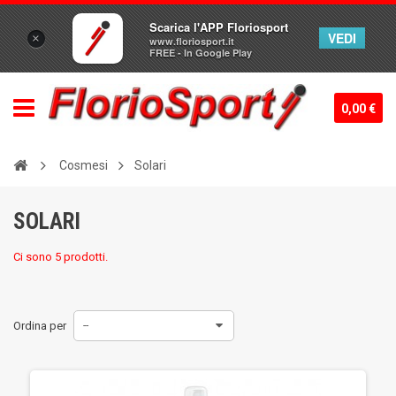
Scarica l'APP Floriosport
VEDI
×
www.floriosport.it
FREE - In Google Play
0,00 €
Cosmesi
Solari
SOLARI
Ci sono 5 prodotti.
Ordina per
--