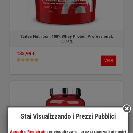
Scitec Nutrition, 100% Whey Protein Professional,
5000 g.
133,99 €
VEDI
Stai Visualizzando i Prezzi Pubblici
Accedi
o
Registrati
per visualizzare i prezzi riservati ai nostri