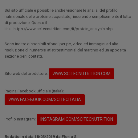
Sul sito ufficiale è possibile anche visionare le analisi del profilo
nutrizionale delle proteine acquistate, inserendo semplicemente il lotto
di produzione. Questo il
link: https://www.scitecnutrition.com/it/protein_analysis.php
Sono inoltre disponibili sfondi per pc, video ed immagini ad alta
risoluzione di numerosi atleti testimonial del marchio ed un apposita
sezione per i contatti.
Sito web del produttore:
WWW.SCITECNUTRITION.COM
Pagina Facebook ufficiale (Italia):
WWW.FACEBOOK.COM/SCITECITALIA
Profilo Instagram:
INSTAGRAM.COM/SCITECNUTRITION
Redatto in data 18/03/2019 da Florio S.