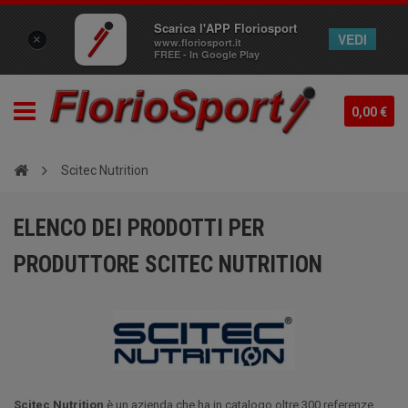
Scarica l'APP Floriosport
VEDI
×
www.floriosport.it
FREE - In Google Play
0,00 €
Scitec Nutrition
ELENCO DEI PRODOTTI PER
PRODUTTORE SCITEC NUTRITION
Scitec Nutrition
è un azienda che ha in catalogo oltre 300 referenze,