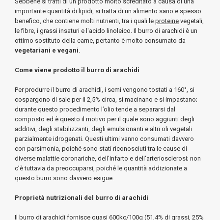
Sebbene si tratti di un prodotto molto screditato a causa di una
importante quantità di lipidi, si tratta di un alimento sano e spesso
benefico, che contiene molti nutrienti, tra i quali le
proteine
vegetali,
le fibre, i grassi insaturi e l'acido linoleico. Il burro di arachidi è un
ottimo sostituto della carne, pertanto è molto consumato da
vegetariani e vegani
.
Come viene prodotto il burro di arachidi
Per produrre il burro di arachidi, i semi vengono tostati a 160°, si
cospargono di sale per il 2,5% circa, si macinano e si impastano;
durante questo procedimento l’olio tende a separarsi dal
composto ed è questo il motivo per il quale sono aggiunti degli
additivi, degli stabilizzanti, degli emulsionanti e altri oli vegetali
parzialmente idrogenati. Questi ultimi vanno consumati davvero
con parsimonia, poiché sono stati riconosciuti tra le cause di
diverse malattie coronariche, dell'infarto e dell'arteriosclerosi; non
c’è tuttavia da preoccuparsi, poiché le quantità addizionate a
questo burro sono davvero esigue.
Proprietà nutrizionali del burro di arachidi
Il burro di arachidi fornisce quasi 600kc/100g (51,4% di grassi, 25%