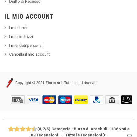
Diritto di Recesso
IL MIO ACCOUNT
I miei ordini
I miei indirizzi
I miei dati personali
Cancella il mio account
Copyright © 2021
Florio srl
| Tutti i diritti riservati
(
4,7
/
5
)
Categoria :
Burro di Arachidi
-
136
voti e
89
recensioni
- Tutte le recensioni