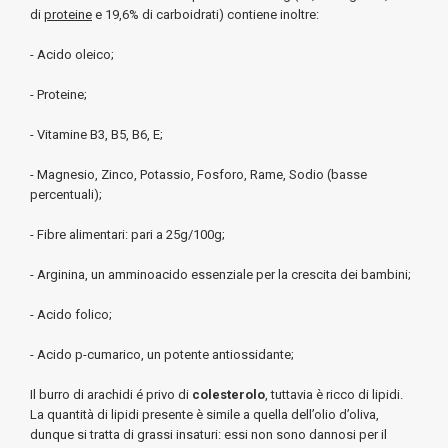
di
proteine
e 19,6% di carboidrati) contiene inoltre:
- Acido oleico;
- Proteine;
- Vitamine B3, B5, B6, E;
- Magnesio, Zinco, Potassio, Fosforo, Rame, Sodio (basse
percentuali);
- Fibre alimentari: pari a 25g/100g;
- Arginina, un amminoacido essenziale per la crescita dei bambini;
- Acido folico;
- Acido p-cumarico, un potente antiossidante;
Il burro di arachidi é privo di
colesterolo
, tuttavia è ricco di lipidi.
La quantità di lipidi presente è simile a quella dell’olio d’oliva,
dunque si tratta di grassi insaturi: essi non sono dannosi per il