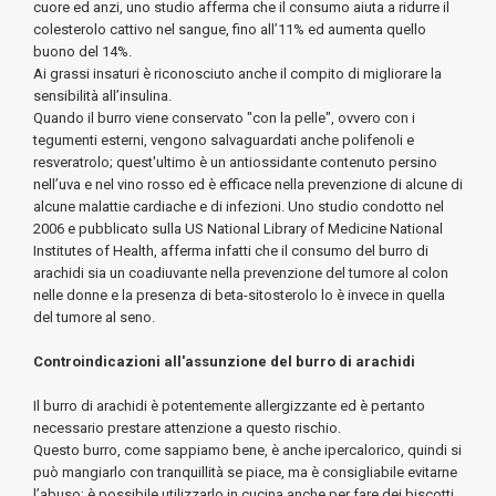
cuore ed anzi, uno studio afferma che il consumo aiuta a ridurre il
colesterolo cattivo nel sangue, fino all’11% ed aumenta quello
buono del 14%.
Ai grassi insaturi è riconosciuto anche il compito di migliorare la
sensibilità all’insulina.
Quando il burro viene conservato "con la pelle", ovvero con i
tegumenti esterni, vengono salvaguardati anche polifenoli e
resveratrolo; quest'ultimo è un antiossidante contenuto persino
nell’uva e nel vino rosso ed è efficace nella prevenzione di alcune di
alcune malattie cardiache e di infezioni. Uno studio condotto nel
2006 e pubblicato sulla US National Library of Medicine National
Institutes of Health, afferma infatti che il consumo del burro di
arachidi sia un coadiuvante nella prevenzione del tumore al colon
nelle donne e la presenza di beta-sitosterolo lo è invece in quella
del tumore al seno.
Controindicazioni all'assunzione del burro di arachidi
Il burro di arachidi è potentemente allergizzante ed è pertanto
necessario prestare attenzione a questo rischio.
Questo burro, come sappiamo bene, è anche ipercalorico, quindi si
può mangiarlo con tranquillità se piace, ma è consigliabile evitarne
l’abuso; è possibile utilizzarlo in cucina anche per fare dei biscotti