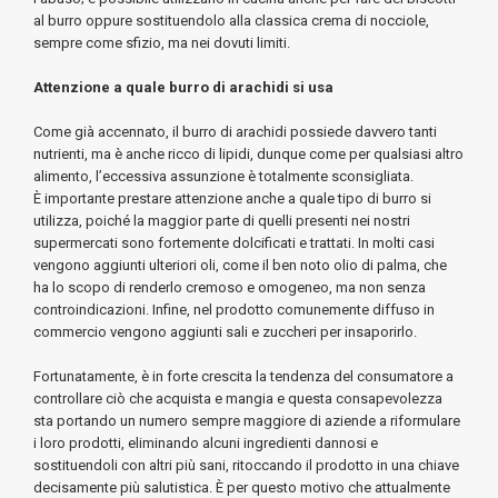
al burro oppure sostituendolo alla classica crema di nocciole,
sempre come sfizio, ma nei dovuti limiti.
Attenzione a quale burro di arachidi si usa
Come già accennato, il burro di arachidi possiede davvero tanti
nutrienti, ma è anche ricco di lipidi, dunque come per qualsiasi altro
alimento, l’eccessiva assunzione è totalmente sconsigliata.
È importante prestare attenzione anche a quale tipo di burro si
utilizza, poiché la maggior parte di quelli presenti nei nostri
supermercati sono fortemente dolcificati e trattati. In molti casi
vengono aggiunti ulteriori oli, come il ben noto olio di palma, che
ha lo scopo di renderlo cremoso e omogeneo, ma non senza
controindicazioni. Infine, nel prodotto comunemente diffuso in
commercio vengono aggiunti sali e zuccheri per insaporirlo.
Fortunatamente, è in forte crescita la tendenza del consumatore a
controllare ciò che acquista e mangia e questa consapevolezza
sta portando un numero sempre maggiore di aziende a riformulare
i loro prodotti, eliminando alcuni ingredienti dannosi e
sostituendoli con altri più sani, ritoccando il prodotto in una chiave
decisamente più salutistica. È per questo motivo che attualmente