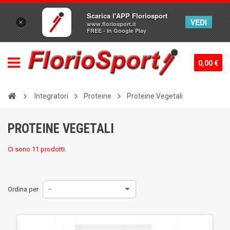
Scarica l'APP Floriosport
VEDI
×
www.floriosport.it
FREE - In Google Play
0,00 €
Integratori
Proteine
Proteine Vegetali
PROTEINE VEGETALI
Ci sono 11 prodotti.
Ordina per
--