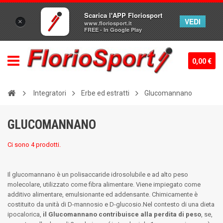
Scarica l'APP Floriosport
VEDI
×
www.floriosport.it
FREE - In Google Play
0,00 €
Integratori
Erbe ed estratti
Glucomannano
GLUCOMANNANO
Ci sono 4 prodotti.
Il glucomannano è un polisaccaride idrosolubile e ad alto peso
molecolare, utilizzato come fibra alimentare. Viene impiegato come
additivo alimentare, emulsionante ed addensante. Chimicamente è
costituito da unità di D-mannosio e D-glucosio.Nel contesto di una dieta
ipocalorica,
il Glucomannano contribuisce alla perdita di peso
, se,