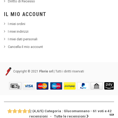
Diritto di Recesso
IL MIO ACCOUNT
I miei ordini
I miei indirizzi
I miei dati personali
Cancella il mio account
Copyright © 2021
Florio srl
| Tutti i diritti riservati
(
4,6
/
5
)
Categoria :
Glucomannano
-
61
voti e
42
recensioni
- Tutte le recensioni