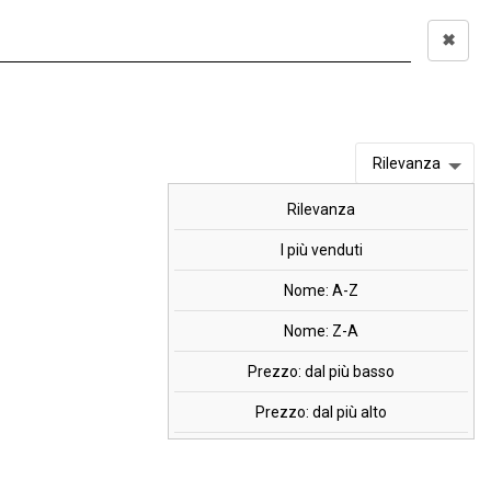
✖
Accedi
0,00 €
I
OFFERTE
MARCHI
Rilevanza
Rilevanza
 cpr.
I più venduti
Nome: A-Z
Nome: Z-A
Prezzo: dal più basso
Prezzo: dal più alto