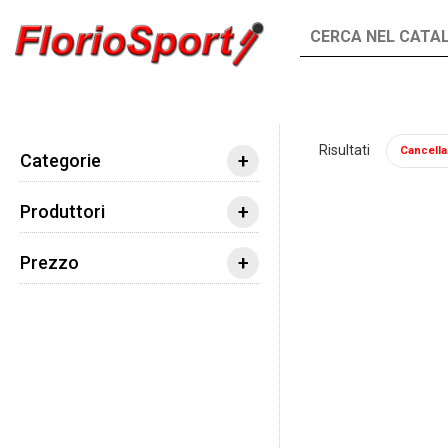
INTEGRATORI
ALIMENTI
Risultati
Cancella t
Integratori
Aminoacidi
Aminoacidi Ramifi
+
Categorie
+
Produttori
+
Prezzo