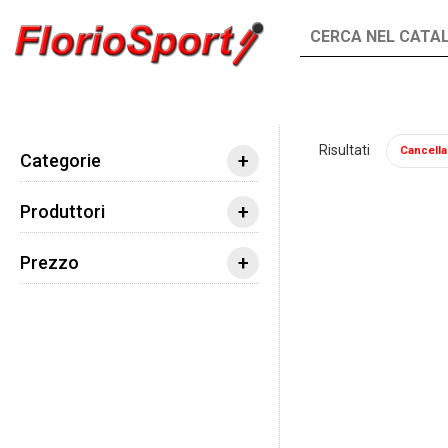
INTEGRATORI
ALIMENTI
Risultati
Cancella t
Integratori
Aminoacidi
Aminoacidi Ramifi
+
Categorie
+
Produttori
+
Prezzo