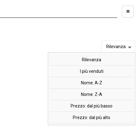
✖
Accedi
0,00 €
I
OFFERTE
MARCHI
Rilevanza
Rilevanza
 500 cpr.
I più venduti
Nome: A-Z
Nome: Z-A
1
e B6.
Prezzo: dal più basso
Prezzo: dal più alto
-50%