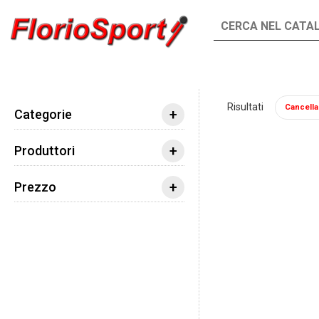
INTEGRATORI
ALIMENTI
Risultati
Cancella t
Integratori
Aminoacidi
Aminoacidi Ramifi
+
Categorie
+
Produttori
+
Prezzo