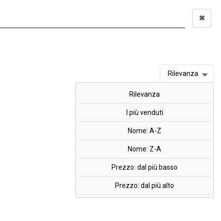
✖
Accedi
0,00 €
I
OFFERTE
MARCHI
Rilevanza
Rilevanza
0 cpr.
I più venduti
Nome: A-Z
Nome: Z-A
Prezzo: dal più basso
Prezzo: dal più alto