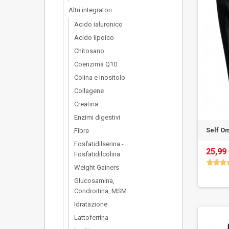
Altri integratori
Acido ialuronico
Acido lipoico
Chitosano
Coenzima Q10
Colina e Inositolo
Collagene
Creatina
Enzimi digestivi
Self O
Fibre
Fosfatidilserina -
25,99
Fosfatidilcolina
Weight Gainers
Glucosamina,
Condroitina, MSM
Idratazione
Lattoferrina