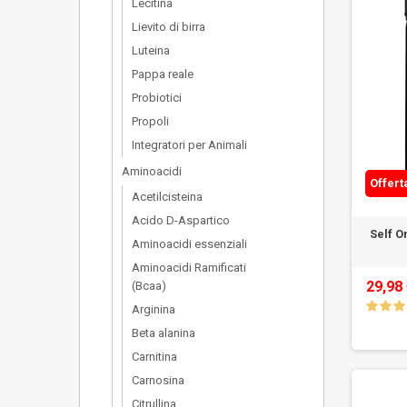
Lecitina
Lievito di birra
Luteina
Pappa reale
Probiotici
Propoli
Integratori per Animali
Aminoacidi
Offert
Acetilcisteina
Acido D-Aspartico
Self O
Aminoacidi essenziali
Aminoacidi Ramificati
29,98
(Bcaa)
Arginina
Beta alanina
Carnitina
Carnosina
Citrullina