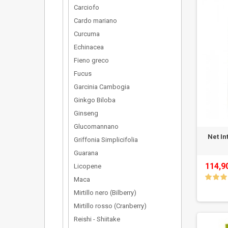
Carciofo
Cardo mariano
Curcuma
Echinacea
Fieno greco
Fucus
Garcinia Cambogia
Ginkgo Biloba
Ginseng
Glucomannano
Net In
Griffonia Simplicifolia
Guarana
114,9
Licopene
Maca
Mirtillo nero (Bilberry)
Mirtillo rosso (Cranberry)
Reishi - Shiitake