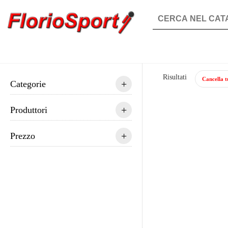
Close
Menu
Cerca...
Integratori
Aminoacidi
Risultati
Cancella tut
Acetilcisteina
+
Categorie
Acido D-Aspartico
Aminoacidi essenziali
+
Produttori
Aminoacidi Ramificati (Bcaa)
Arginina
Beta alanina
+
Prezzo
Carnitina
Carnosina
Citrullina
Glicina
Glutammina
Glutatione
HMB (IdrossiMetilButirrato)
Leucina
Lisina
Ornitina