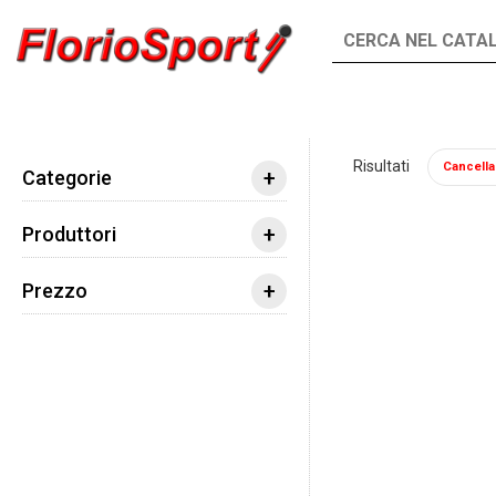
INTEGRATORI
ALIMENTI
Risultati
Cancella t
Integratori
Vitamine e Minerali
Vitamina
+
Categorie
+
Produttori
+
Prezzo