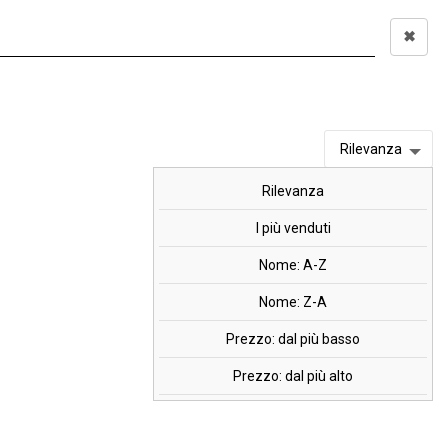
✖
Accedi
0,00 €
I
OFFERTE
MARCHI
Rilevanza
Rilevanza
1000, 100 cpr
I più venduti
Nome: A-Z
Nome: Z-A
 (1000 UI per cpr)
Prezzo: dal più basso
Prezzo: dal più alto