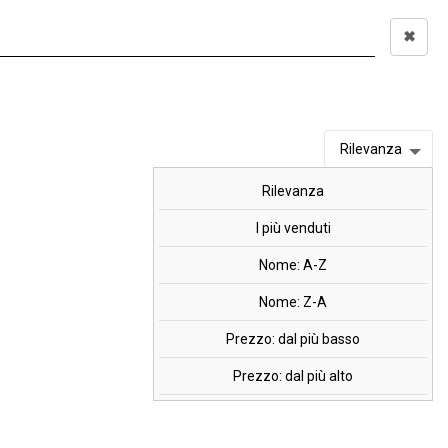
✖
Accedi
0,00 €
I
OFFERTE
MARCHI
Rilevanza
Rilevanza
tassio, 10 bustine
I più venduti
Nome: A-Z
Nome: Z-A
Prezzo: dal più basso
Prezzo: dal più alto