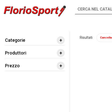
INTEGRATORI
ALIMENTI
Risultati
Cancella t
Integratori
Vitamine e Minerali
Potassio
+
Categorie
+
Produttori
+
Prezzo