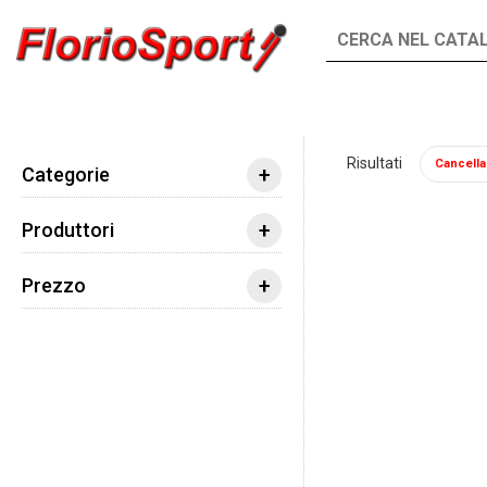
INTEGRATORI
ALIMENTI
Risultati
Cancella t
Integratori
Vitamine e Minerali
Calcio
+
Categorie
+
Produttori
+
Prezzo