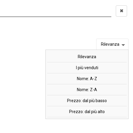
✖
Accedi
0,00 €
I
OFFERTE
MARCHI
Rilevanza
Rilevanza
+ Vitamina D3, 150
I più venduti
Nome: A-Z
Nome: Z-A
Prezzo: dal più basso
Prezzo: dal più alto