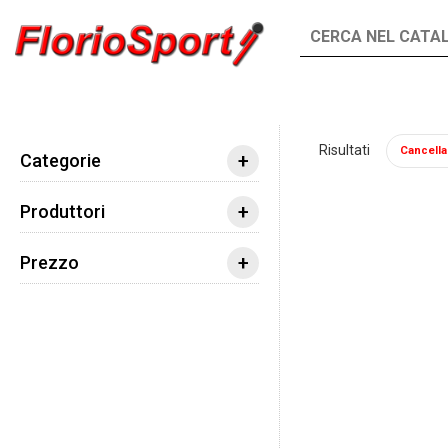
INTEGRATORI
ALIMENTI
Risultati
Cancella t
Integratori
Erbe ed estratti
Echinacea
+
Categorie
+
Produttori
+
Prezzo