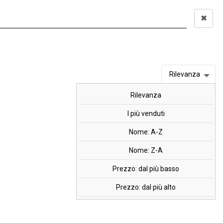
✖
Accedi
0,00 €
I
OFFERTE
MARCHI
Rilevanza
Rilevanza
cea, 60 cpr.
I più venduti
Nome: A-Z
Nome: Z-A
Prezzo: dal più basso
Prezzo: dal più alto
%