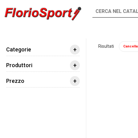
INTEGRATORI
ALIMENTI
Risultati
Cancella t
Integratori
Aminoacidi
Beta alanina
+
Categorie
+
Produttori
+
Prezzo