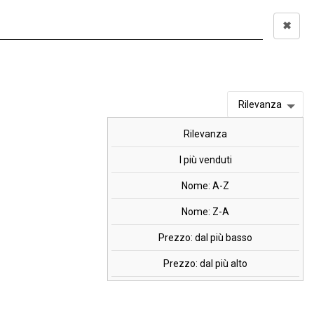
✖
Accedi
0,00 €
I
OFFERTE
MARCHI
Rilevanza
Rilevanza
anine 1250, 90 cpr.
I più venduti
Nome: A-Z
Nome: Z-A
Prezzo: dal più basso
Prezzo: dal più alto