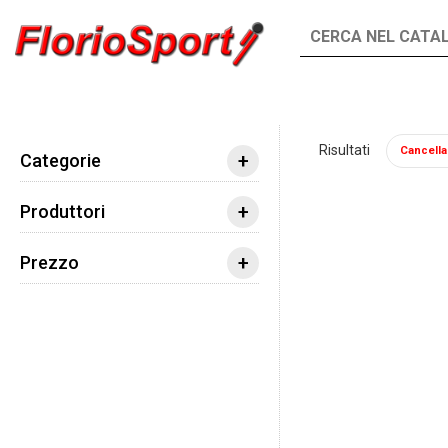
INTEGRATORI
ALIMENTI
Risultati
Cancella t
Integratori
Aminoacidi
Arginina
Scit
+
Categorie
+
Produttori
+
Prezzo