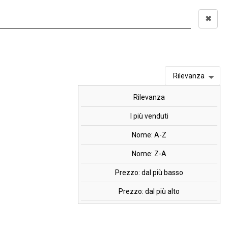
✖
Accedi
0,00 €
I
OFFERTE
MARCHI
Rilevanza
Rilevanza
rginine, 90 cps.
I più venduti
Nome: A-Z
Nome: Z-A
Prezzo: dal più basso
Prezzo: dal più alto