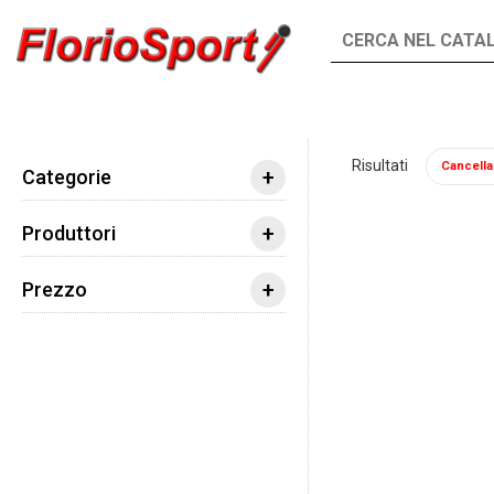
INTEGRATORI
ALIMENTI
Risultati
Cancella t
Integratori
Aminoacidi
Arginina
BioT
+
Categorie
+
Produttori
+
Prezzo