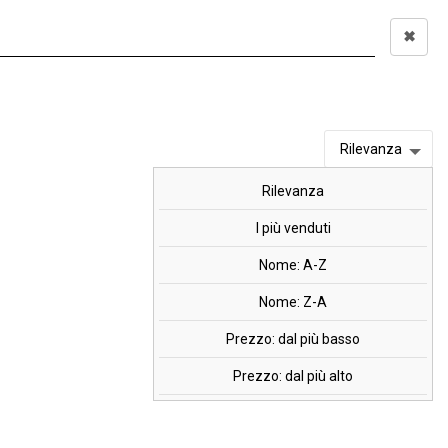
✖
Accedi
0,00 €
I
OFFERTE
MARCHI
Rilevanza
Rilevanza
ps
I più venduti
Nome: A-Z
Nome: Z-A
Prezzo: dal più basso
Prezzo: dal più alto