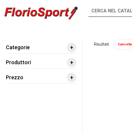
INTEGRATORI
ALIMENTI
Risultati
Cancella t
Integratori
Altri integratori
Idratazione
+
Categorie
+
Produttori
+
Prezzo