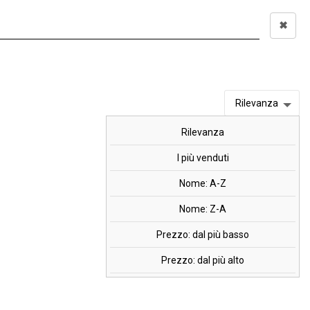
✖
Accedi
0,00 €
I
OFFERTE
MARCHI
Rilevanza
Rilevanza
ergy, 480 g.
I più venduti
Nome: A-Z
Nome: Z-A
trine, Minerali e Vitamine, arricchito con
Creatina
e
Prezzo: dal più basso
Prezzo: dal più alto