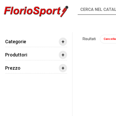
INTEGRATORI
ALIMENTI
Risultati
Cancella t
Integratori
Acidi Grassi
Omega 3
Pro
+
Categorie
+
Produttori
+
Prezzo