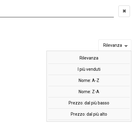
✖
Accedi
0,00 €
I
OFFERTE
MARCHI
Rilevanza
Rilevanza
 250 cps.
I più venduti
Nome: A-Z
Nome: Z-A
Prezzo: dal più basso
Prezzo: dal più alto