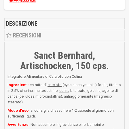
Distribuzione Voti
DESCRIZIONE
RECENSIONI
Sanct Bernhard,
Artischocken, 150 cps.
Integratore
Alimentare di
Carciofo
con
Colina
Ingredienti:
estratto di
carciofo
(cynara scolymus L.) foglie, titolato
in 2.5% cinarina, maltodestrine,
colina
bitartrato, gelatina, agente di
carica (cellulosa microcristallina), antiagglomerante (
magnesio
stearato).
Modo d'uso:
si consiglia di assumere 1-2 capsule al giorno con
sufficienti liquidi.
Avvertenze:
Non assumere in gravidanze e nei bambini o