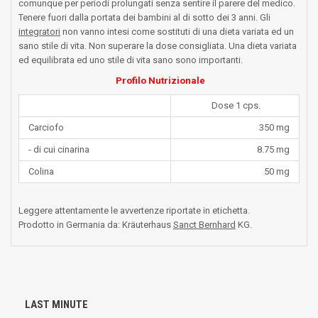
comunque per periodi prolungati senza sentire il parere del medico.
Tenere fuori dalla portata dei bambini al di sotto dei 3 anni. Gli
integratori
non vanno intesi come sostituti di una dieta variata ed un
sano stile di vita. Non superare la dose consigliata. Una dieta variata
ed equilibrata ed uno stile di vita sano sono importanti.
Profilo Nutrizionale
Dose 1 cps.
Carciofo
350 mg
- di cui cinarina
8.75 mg
Colina
50 mg
Leggere attentamente le avvertenze riportate in etichetta.
Prodotto in Germania da: Kräuterhaus
Sanct Bernhard
KG.
LAST MINUTE