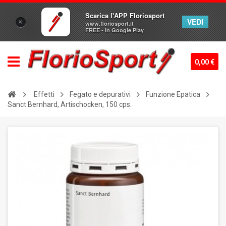
Scarica l'APP Floriosport
VEDI
×
www.floriosport.it
FREE - In Google Play
0,00 €
Effetti
Fegato e depurativi
Funzione Epatica
Sanct Bernhard, Artischocken, 150 cps.