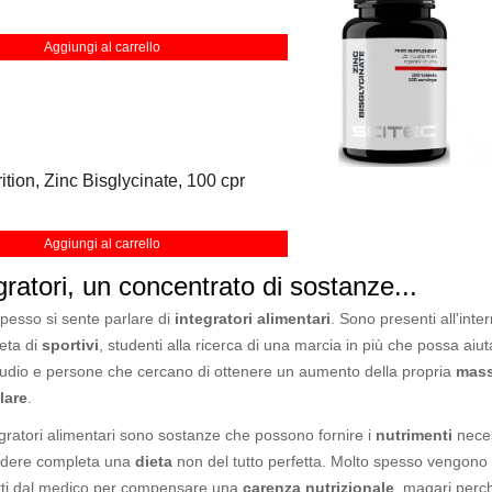
Aggiungi al carrello
ition, Zinc Bisglycinate, 100 cpr
Aggiungi al carrello
gratori, un concentrato di sostanze...
pesso si sente parlare di
integratori alimentari
. Sono presenti all'inte
ieta di
sportivi
, studenti alla ricerca di una marcia in più che possa aiuta
tudio e persone che cercano di ottenere un aumento della propria
mas
lare
.
egratori alimentari sono sostanze che possono fornire i
nutrimenti
nece
ndere completa una
dieta
non del tutto perfetta. Molto spesso vengono
itti dal medico per compensare una
carenza nutrizionale
, magari perc