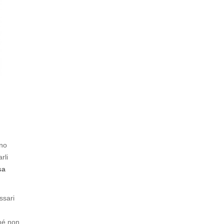
rno
rli
sa
ssari
hé non