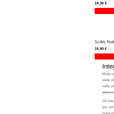
18,36 €
Scitec Nutr
16,90 €
Inte
Molto s
della d
nello s
musco
Gli int
per re
prescr