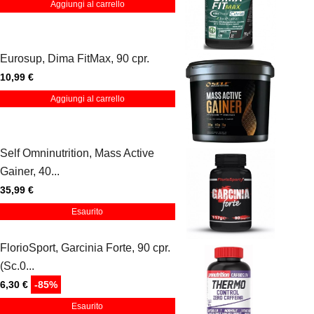
Aggiungi al carrello
Eurosup, Dima FitMax, 90 cpr.
10,99 €
Aggiungi al carrello
Self Omninutrition, Mass Active
Gainer, 40...
35,99 €
Esaurito
FlorioSport, Garcinia Forte, 90 cpr.
(Sc.0...
6,30 €
-85%
Esaurito