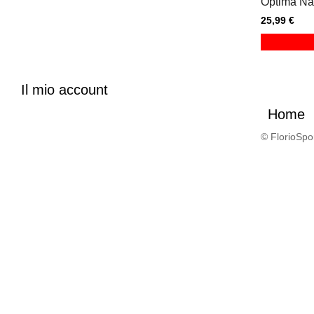
Optima Nat
25,99 €
Il mio account
Home
© FlorioSport